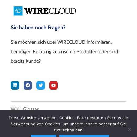
Sie haben noch Fragen?
Sie möchten sich über WIRECLOUD informieren,
benötigen Beratung zu unseren Produkten oder sind
bereits Kunde?
Wiki
|
Glossar
Diese Website verwendet Cookies. Bitte gestatten Sie uns die
Verwendung von Cookies, um unsere Inhalte besser auf Sie
© 2026 DALASON GmbH –
Impressum
|
Datenschutz
|
AGB
zuzuschneiden!