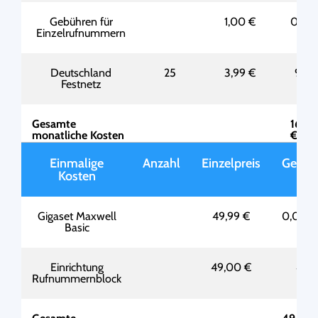
Gebühren für
1,00 €
0,00
Einzelrufnummern
Deutschland
25
3,99 €
99,7
Festnetz
€
Gesamte
162,2
monatliche Kosten
€
Einmalige
Anzahl
Einzelpreis
Gesam
Kosten
Gigaset Maxwell
49,99 €
0,00 €
Basic
Einrichtung
49,00 €
49,
Rufnummernblock