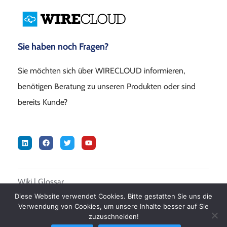
Sie haben noch Fragen?
Sie möchten sich über WIRECLOUD informieren,
benötigen Beratung zu unseren Produkten oder sind
bereits Kunde?
Wiki
|
Glossar
Diese Website verwendet Cookies. Bitte gestatten Sie uns die
Verwendung von Cookies, um unsere Inhalte besser auf Sie
© 2026 DALASON GmbH –
Impressum
|
Datenschutz
|
AGB
zuzuschneiden!