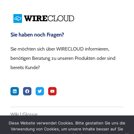
Sie haben noch Fragen?
Sie möchten sich über WIRECLOUD informieren,
benötigen Beratung zu unseren Produkten oder sind
bereits Kunde?
Wiki
|
Glossar
Diese Website verwendet Cookies. Bitte gestatten Sie uns die
Verwendung von Cookies, um unsere Inhalte besser auf Sie
© 2026 DALASON GmbH –
Impressum
|