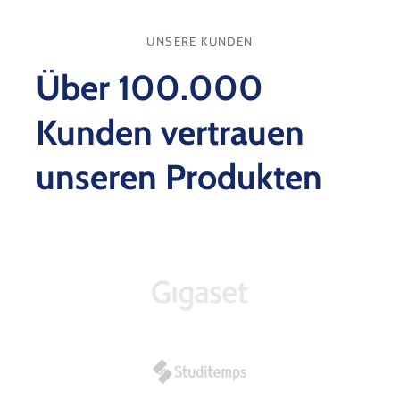
r
e
ä
r
t
UNSERE KUNDEN
k
e
l
*
Über 100.000
ä
r
u
Kunden vertrauen
n
g
unseren Produkten
*