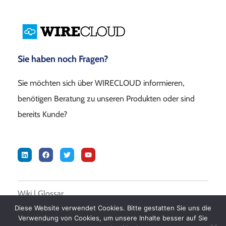
Sie haben noch Fragen?
Sie möchten sich über WIRECLOUD informieren,
benötigen Beratung zu unseren Produkten oder sind
bereits Kunde?
Wiki
|
Glossar
Diese Website verwendet Cookies. Bitte gestatten Sie uns die
Verwendung von Cookies, um unsere Inhalte besser auf Sie
© 2026 DALASON GmbH –
Impressum
|