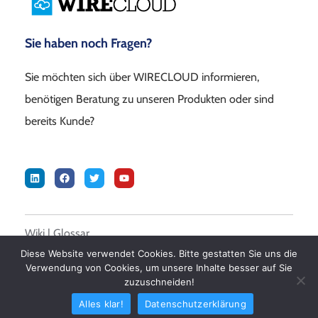
Sie haben noch Fragen?
Sie möchten sich über WIRECLOUD informieren,
benötigen Beratung zu unseren Produkten oder sind
bereits Kunde?
Wiki
|
Glossar
Diese Website verwendet Cookies. Bitte gestatten Sie uns die
Verwendung von Cookies, um unsere Inhalte besser auf Sie
© 2026 DALASON GmbH –
Impressum
|
Datenschutz
|
AGB
zuzuschneiden!
Alles klar!
Datenschutzerklärung